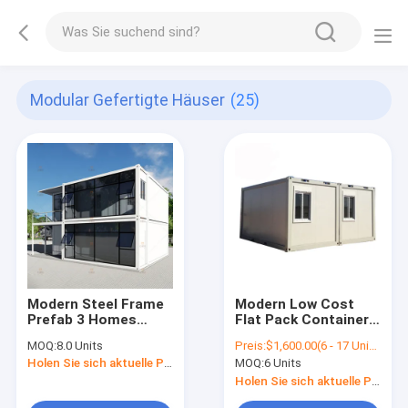
Modular Gefertigte Häuser
(25)
Modern Steel Frame
Modern Low Cost
Prefab 3 Homes
Flat Pack Container
China, Modular ECO
Homes Modular
MOQ:
8.0 Units
Preis:
$1,600.00(6 - 17 Units) $1,550.00(18 - 49 Units) $1,500.00(>=50 Units)
House, Flat Pack
Detachable Frame
Holen Sie sich aktuelle Preis
MOQ:
6 Units
Container Homes
Prefabicated
Holen Sie sich aktuelle Preis
Bedroom Container