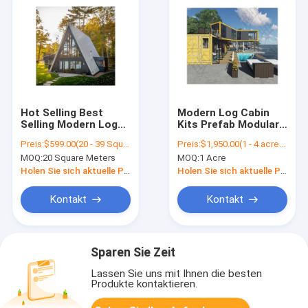
Hot Selling Best
Modern Log Cabin
Selling Modern Log
Kits Prefab Modular
Cabin Modular
Heat Insulation Flat
Preis:
$599.00(20 - 39 Square Meters) $559.00(>=40 Square Meters)
Preis:
$1,950.00(1 - 4 acres) $1,949.00(5 - 9 acres) $1,948.00(>=10 acres)
Homes Log Cabins
Pack Collapsible
MOQ:
20 Square Meters
MOQ:
1 Acre
Log Cabins
Container
Accommodation
Holen Sie sich aktuelle Preis
Holen Sie sich aktuelle Preis
Houses China
Kontakt
Kontakt
Sparen Sie Zeit
Lassen Sie uns mit Ihnen die besten
Produkte kontaktieren.