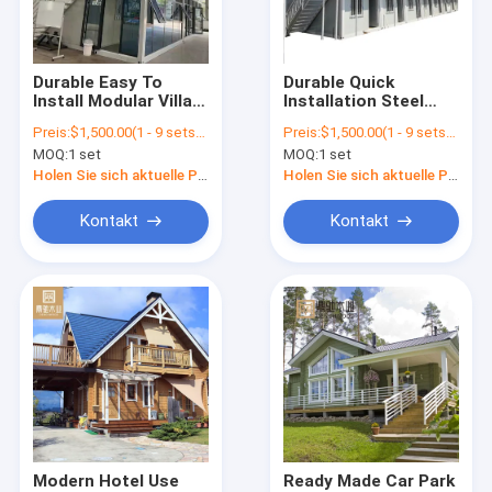
Kontakt
Durable Easy To
Durable Quick
Install Modular Villa
Installation Steel
Modulare Containerhäuser
Modern Home Luxury
Building Modular
Preis:
$1,500.00(1 - 9 sets) $1,400.00(10 - 19 sets) $1,200.00(>=20 sets)
Preis:
$1,500.00(1 - 9 sets) $1,400.00(10 - 19 sets) $1,200.00(>=20 sets)
Container Prefab
Prefab Houses
MOQ:
1 set
MOQ:
1 set
Prefab Homes
Europe 3 Bedroom
Vorgefertigtes Modulhaus
Prefab House
Holen Sie sich aktuelle Preis
Holen Sie sich aktuelle Preis
Modularer Boxhaus
Kontakt
Kontakt
Modulare Häuser aus Holz
Modulare Häuser mit Blockhütten
Modular gefertigte Häuser
Modulare Häuser im Tal
Container für die Toilette
Modern Hotel Use
Ready Made Car Park