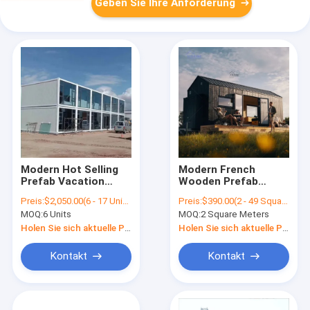
Geben Sie Ihre Anforderung
Modern Hot Selling
Modern French
Prefab Vacation
Wooden Prefab
Resort Modular
Portable House Log
Preis:
$2,050.00(6 - 17 Units) $1,995.00(18 - 29 Units) $1,935.00(30 - 99 Units) $1,850.00(>=100 Units)
Preis:
$390.00(2 - 49 Square Meters) $380.00(50 - 99 Square Meters) $370.00(>=100 Square Meters)
Prefab Container
Cabins Modular
MOQ:
6 Units
MOQ:
2 Square Meters
House Luxury Prefab
Mobile Tiny Homes
Homes
Prefab Prefab
Holen Sie sich aktuelle Preis
Holen Sie sich aktuelle Preis
Homes Modern
Houses Homes
Kontakt
Kontakt