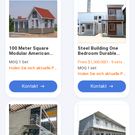
100 Meter Square
Steel Building One
Modular American
Bedroom Durable
Carport Homes
Lightweight Steel
MOQ:
1 Set
Preis:
$1,500.00(1 - 9 sets) $1,400.00(10 - 19 sets) $1,200.00(>=20 sets)
Sandwich Panel Log
Modular Movable
Holen Sie sich aktuelle Preis
MOQ:
1 set
Cabin Kits 1
Tiny Homes Prefab
Bedroom Prefab
House
Holen Sie sich aktuelle Preis
Home
Kontakt
Kontakt
Nach Hause
Produits
Über uns