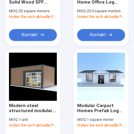
Solid Wood SPF
Home Office Log
ebene Flügelfensterfenster
Material Prefab
Cabin Modular Build
MOQ:
25 square meters
MOQ:
25.0 square meters
Modular Houses
Apartment
Fenster mit Metallgehäuse
Holen Sie sich aktuelle Preis
Holen Sie sich aktuelle Preis
Green Natural Wood
Small House Log
Cabins Tiny Villa
Kontakt
Kontakt
Modern steel
Modular Carport
structured modular
Homes Prefab Log
prefab house
Cabin Home Luxury
MOQ:
1 unit
MOQ:
1 square meter
container house for
Prefab Home
Holen Sie sich aktuelle Preis
Holen Sie sich aktuelle Preis
wooden log cabin
fully furnished 20ft