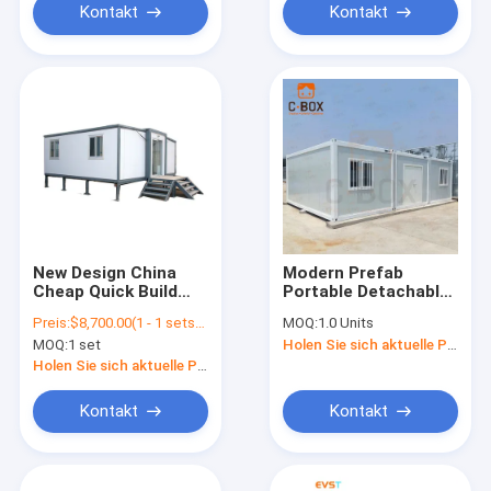
Price
Kontakt
Kontakt
New Design China
Modern Prefab
Cheap Quick Build
Portable Detachable
20Ft 40 Ft Luxury
Container House
Preis:
$8,700.00(1 - 1 sets) $8,500.00(>=2 sets)
MOQ:
1.0 Units
Foldable Expandable
20ft Modular Prefab
MOQ:
1 set
Holen Sie sich aktuelle Preis
Container House
Detachable
Model House Prefab
Container Dubai
Holen Sie sich aktuelle Preis
Tiny Modular Homes
Kontakt
Kontakt