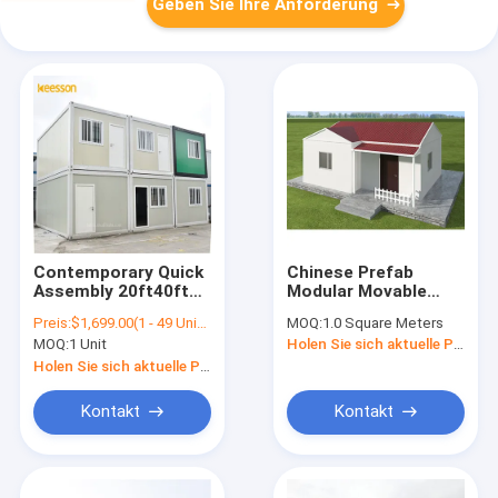
Geben Sie Ihre Anforderung
Contemporary Quick
Chinese Prefab
Assembly 20ft40ft
Modular Movable
Detachable Modular
Prefab Modern
Preis:
$1,699.00(1 - 49 Units) $1,599.00(50 - 99 Units) $1,499.00(>=100 Units)
MOQ:
1.0 Square Meters
Container House As
Container House
MOQ:
1 Unit
Holen Sie sich aktuelle Preis
Worker Camp
Holen Sie sich aktuelle Preis
Kontakt
Kontakt