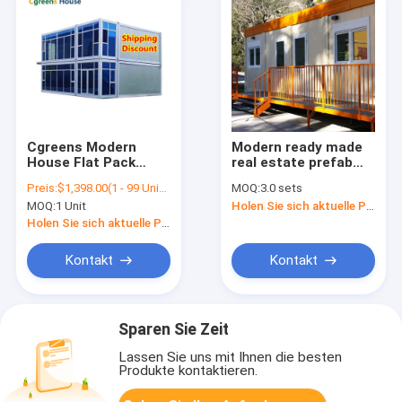
Cgreens Modern
Modern ready made
House Flat Pack
real estate prefab
Newly Designed 40ft
steel frame prefab
Preis:
$1,398.00(1 - 99 Units) $1,298.00(100 - 9998 Units) $998.00(>=9999 Units)
MOQ:
3.0 sets
Portable Mobile
homes container
MOQ:
1 Unit
Holen Sie sich aktuelle Preis
Home Container
house design luxury
House Modular Flat
modular sandwich
Holen Sie sich aktuelle Preis
Pack Container
panel villa prices
Kontakt
Kontakt
Sparen Sie Zeit
Lassen Sie uns mit Ihnen die besten
Produkte kontaktieren.