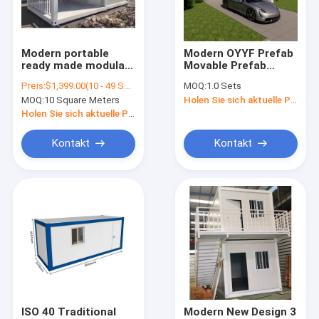
Kontakt
Modern portable
Modern OYYF Prefab
ready made modular
Movable Prefab
Modulare Containerhäuser
luxury china flat pack
House Container Flat
Preis:
$1,399.00(10 - 49 Square Meters) $1,269.00(50 - 99 Square Meters) $1,195.00(100 - 999 Square Meters) $1,095.00(>=1000 Square Meters)
MOQ:
1.0 Sets
container sandwich
Pack Home Modular
MOQ:
10 Square Meters
Holen Sie sich aktuelle Preis
panel prefab housing
Villa
Vorgefertigtes Modulhaus
prices
Holen Sie sich aktuelle Preis
Modularer Boxhaus
Kontakt
Kontakt
Modulare Häuser aus Holz
Modulare Häuser mit Blockhütten
Modular gefertigte Häuser
Modulare Häuser im Tal
Container für die Toilette
ISO 40 Traditional
Modern New Design 3