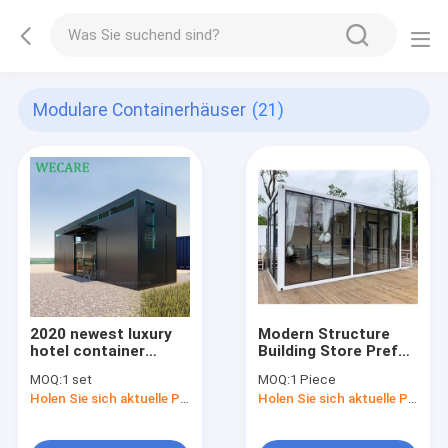
Modulare Containerhäuser
(21)
2020 newest luxury
Modern Structure
hotel container
Building Store Prefab
homes, customized
Sandwich Panels
MOQ:
1 set
MOQ:
1 Piece
mini modular homes,
Sunrooms Steel Tiny
Holen Sie sich aktuelle Preis
Holen Sie sich aktuelle Preis
prefab container
Prefab Glass Modular
house
Container Houses
Modern