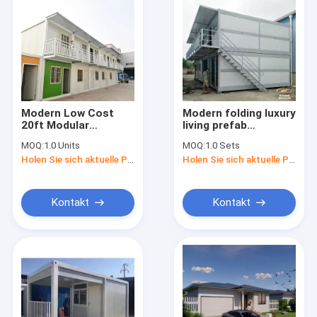
Modern Low Cost
Modern folding luxury
20ft Modular
living prefab
Detachable
container house,
MOQ:
1.0 Units
MOQ:
1.0 Sets
Container House
office modular flat
Holen Sie sich aktuelle Preis
Holen Sie sich aktuelle Preis
Sandwich Panel
pack container
Container For Offices
house, mobile sea
container house for
sale
Kontakt
Kontakt
Nach Hause
Produits
Über uns