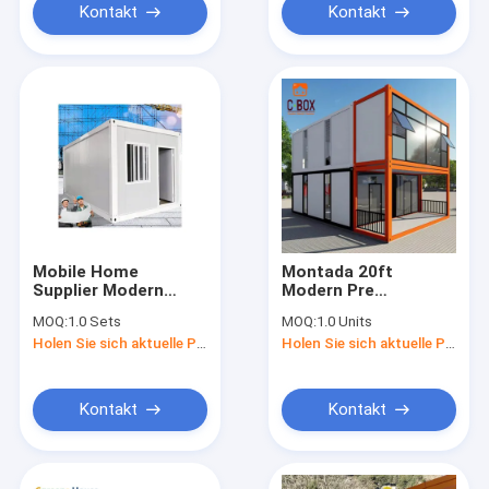
Kontakt
Kontakt
Mobile Home
Montada 20ft
Supplier Modern
Modern Pre
Modular Foldable
Assembly House Flat
MOQ:
1.0 Sets
MOQ:
1.0 Units
Prefab 20Ft Portable
Pack Container
Holen Sie sich aktuelle Preis
Holen Sie sich aktuelle Preis
Tiny Container
House Homes
House For Sale
Modular Contenedor
Terminadas Y
Armadas
Kontakt
Kontakt