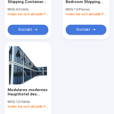
Shipping Container
Bedroom Shipping
ebene Flügelfensterfenster
Home Container
Container House
MOQ:
4.0 Units
MOQ:
1.0 Pieces
Luxury Villa Prefab
Luxury Prefab
Fenster mit Metallgehäuse
Holen Sie sich aktuelle Preis
Holen Sie sich aktuelle Preis
Expandable Modular
Modular Home
Home
Kontakt
Kontakt
Modulares modernes
Haupthotel des
heißen
MOQ:
1,0 Sätze
Verkaufsbehälterhaus-
Holen Sie sich aktuelle Preis
Fertighauses für
lebenden Entwurf